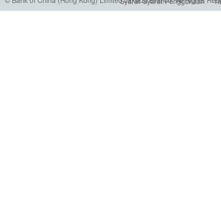
© Bank of China (Hong Kong) Limited Jakarta Branch. All Rights Res
Syarat-Syarat Penggunaan
Ta