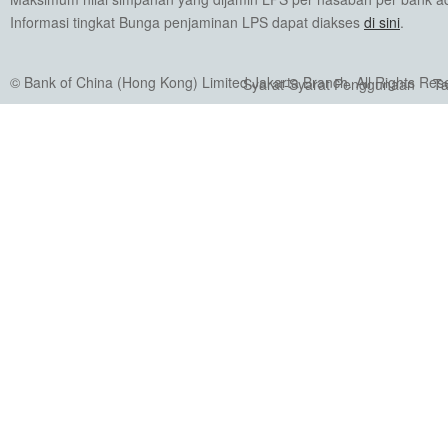
Informasi tingkat Bunga penjaminan LPS dapat diakses
di sini
.
© Bank of China (Hong Kong) Limited Jakarta Branch. All Rights Res
Syarat-Syarat Penggunaan
Ta