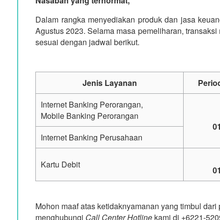
Nasabah yang terhormat,
Dalam rangka menyediakan produk dan jasa keuang
Agustus 2023. Selama masa pemeliharan, transaksi m
sesuai dengan jadwal berikut.
Jenis Layanan
Perio
Internet Banking Perorangan,
Mobile Banking Perorangan
0
Internet Banking Perusahaan
Kartu Debit
0
Mohon maaf atas ketidaknyamanan yang timbul dari pe
menghubungi
Call Center Hotline
kami di +6221-5209