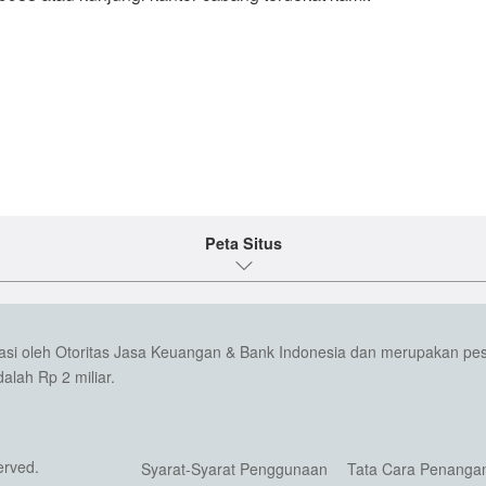
Peta Situs
wasi oleh Otoritas Jasa Keuangan & Bank Indonesia dan merupakan pe
lah Rp 2 miliar.
erved.
Syarat-Syarat Penggunaan
Tata Cara Penanga