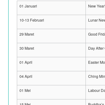
01 Januari
New Year
10-13 Februari
Lunar Ne
29 Maret
Good Frid
30 Maret
Day After
01 April
Easter M
04 April
Ching Min
01 Mei
Labour D
15 Mei
Buddha’s 